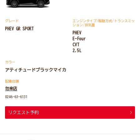
グレード
エンジンタイプ
/駆動方式/
トランスミッ
ション
/排気量
PHEV GR SPORT
PHEV
E-Four
CVT
2.5L
カラー
アティチュードブラックマイカ
配備店舗
勿来店
0246-63-6131
リクエスト予約