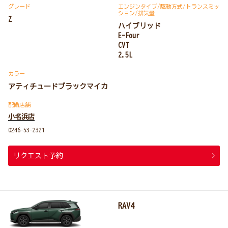
グレード
エンジンタイプ
/駆動方式/
トランスミッ
ション
/排気量
Z
ハイブリッド
E-Four
CVT
2.5L
カラー
アティチュードブラックマイカ
配備店舗
小名浜店
0246-53-2321
リクエスト予約
RAV4