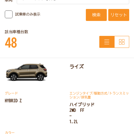
車両
試乗車のみ表示
検索
リセット
該当車種台数
48
ライズ
グレード
エンジンタイプ
/駆動方式/
トランスミッ
ション
/排気量
HYBRID Z
ハイブリッド
2WD FF
-
1.2L
カラー