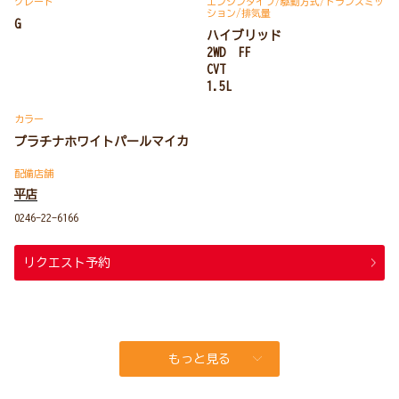
グレード
エンジンタイプ
/駆動方式/
トランスミッ
ション
/排気量
G
ハイブリッド
2WD FF
CVT
1.5L
カラー
プラチナホワイトパールマイカ
配備店舗
平店
0246-22-6166
リクエスト予約
もっと見る