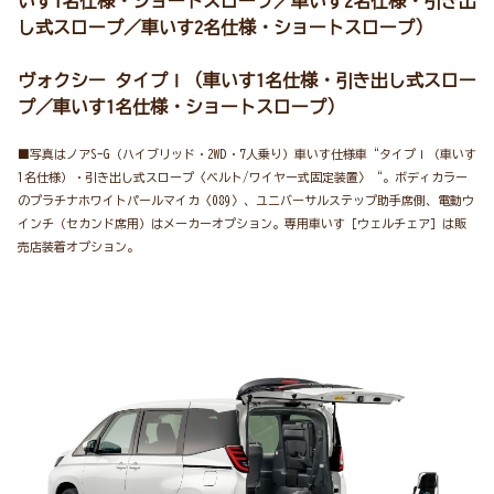
いす1名仕様・ショートスロープ／車いす2名仕様・引き出
し式スロープ／車いす2名仕様・ショートスロープ）
ヴォクシー タイプⅠ（車いす1名仕様・引き出し式スロー
プ／車いす1名仕様・ショートスロープ）
■写真はノアS-G（ハイブリッド・2WD・7人乗り）車いす仕様車“タイプⅠ（車いす
1名仕様）・引き出し式スロープ〈ベルト/ワイヤー式固定装置〉“。ボディカラー
のプラチナホワイトパールマイカ〈089〉、ユニバーサルステップ助手席側、電動ウ
インチ（セカンド席用）はメーカーオプション。専用車いす［ウェルチェア］は販
売店装着オプション。