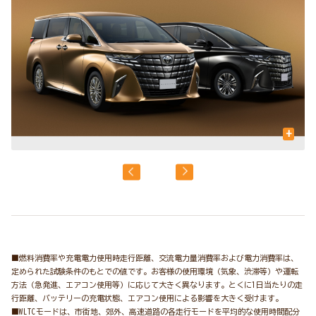
+
■燃料消費率や充電電力使用時走行距離、交流電力量消費率および電力消費率は、
定められた試験条件のもとでの値です。お客様の使用環境（気象、渋滞等）や運転
方法（急発進、エアコン使用等）に応じて大きく異なります。とくに1日当たりの走
行距離、バッテリーの充電状態、エアコン使用による影響を大きく受けます。
■WLTCモードは、市街地、郊外、高速道路の各走行モードを平均的な使用時間配分