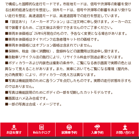
で構成した国際的な走行モードです。市街地モードは、信号や渋滞等の影響を受け
る比較的低速な走行を想定し、郊外モードは、信号や渋滞等の影響をあまり受けな
い走行を想定、高速道路モードは、高速道路等での走行を想定しています。
■「設定あり」「メーカーオプション」はご注文時に申し受けます。メーカーの工
場で装着するため、ご注文後はお受けできませんのでご了承ください。
■車両本体価格は'26年6月現在のもので、予告なく変更となる場合があります。
■車両本体価格はタイヤパンク応急修理キット付の価格です。
■車両本体価格にはオプション価格は含まれていません。
■保険料、税金（除く消費税）、登録料などの諸費用は別途申し受けます。
■自動車リサイクル法の施行により、リサイクル料金が別途必要となります。
■ボディカラーおよび内装色は撮影の条件や、ご覧になる表示画面で実際の色とは
異なって見えることがあります。また、実車においてもご覧になる環境（屋内外、
光の角度等）により、ボディカラーの見え方は異なります。
■写真は機能説明のために各ランプを点灯したものです。実際の走行状態を示すも
のではありません。
■写真は機能説明のためにボディの一部を切断したカットモデルです。
■画面はハメ込み合成です。
■一部の写真は合成・イメージです。
お店を探す
Webカタログ
試乗車予約
入庫予約
お問い合わせ