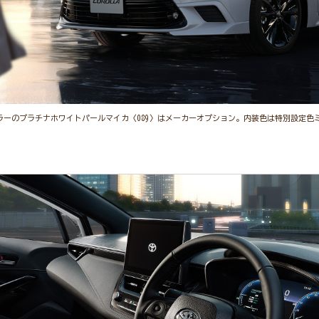
。ボディカラーのプラチナホワイトパールマイカ〈089〉はメーカーオプション。内装色は特別