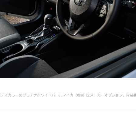
2WD）。ボディカラーのプラチナホワイトパールマイカ〈089〉はメーカーオプション