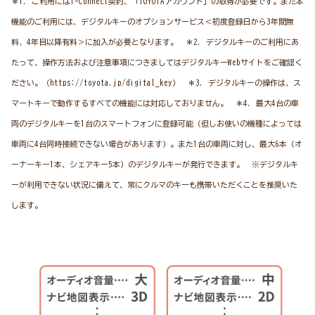
＊1. ご利用にはT-Connect契約、「TOYOTAアカウント」の取得が必要です。また本
機能のご利用には、デジタルキーのオプションサービス＜初度登録日から3年間無
料、4年目以降有料＞に加入が必要となります。 ＊2. デジタルキーのご利用にあ
たって、操作方法および注意事項につきましてはデジタルキーWebサイトをご確認く
ださい。（https://toyota.jp/digital_key） ＊3. デジタルキーの操作は、ス
マートキーで動作するすべての機能には対応しておりません。 ＊4. 最大4台の車
両のデジタルキーを1台のスマートフォンに登録可能（但しお使いの機種によっては
車両に4台同時接続できない場合があります）。また1台の車両に対し、最大6本（オ
ーナーキー1本、シェアキー5本）のデジタルキーが発行できます。 ※デジタルキ
ーが利用できない状況に備えて、常にクルマのキーも携帯いただくことを推奨いた
します。