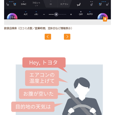
+
飲食店検索（口コミ点数／営業時間、定休日など情報表示）
駐