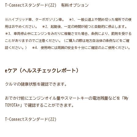
T-Connectスタンダード(22) 有料オプション
※ハイブリッド車、ターボガソリン車。 ＊1. 一般公道上や閉め切った場所での使
用はおやめください。 ＊2. 起動後、一定の時間が経つと自動的に停止します。
＊3. 車両停止中にエンジンをみだりに稼働させた場合、条例により、罰則を受ける
ことがありますのでご注意ください。（ご購入の際は地方自治体の条例などをご確
認ください。） ＊4. 使用時には周囲の安全を十分にご確認の上ご使用ください。
eケア（ヘルスチェックレポート）
クルマの健康状態を確認できます。
おでかけ前にエンジンオイル量やスマートキーの電池残量などを「My
TOYOTA+」で確認することができます。
T-Connectスタンダード(22)