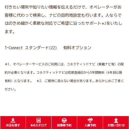
行きたい場所や知りたい情報を伝えるだけで、オペレーターがお
客様に代わって検索し、ナビの目的地設定も行います。人ならで
はのきめ細かく柔軟な対応でご希望に沿ったサポート
をいたし
＊2
ます。
T-Connect スタンダード(22) 有料オプション
＊1. オペレーターサービスのご利用には、コネクティッドナビ（車載ナビ有）の契
約が必要となります。コネクティッドナビは初度登録日から5年間無料（6年目以降
有料）となります。 ＊2. ご期待に添えない場合があります。あらかじめご了承く
ださい。
お店を探す
Webカタログ
試乗車予約
入庫予約
お問い合わせ