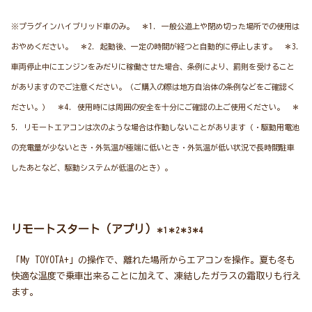
※プラグインハイブリッド車のみ。 ＊1. 一般公道上や閉め切った場所での使用は
おやめください。 ＊2. 起動後、一定の時間が経つと自動的に停止します。 ＊3.
車両停止中にエンジンをみだりに稼働させた場合、条例により、罰則を受けること
がありますのでご注意ください。（ご購入の際は地方自治体の条例などをご確認く
ださい。） ＊4. 使用時には周囲の安全を十分にご確認の上ご使用ください。 ＊
5. リモートエアコンは次のような場合は作動しないことがあります（・駆動用電池
の充電量が少ないとき・外気温が極端に低いとき・外気温が低い状況で長時間駐車
したあとなど、駆動システムが低温のとき）。
リモートスタート（アプリ）
＊1＊2＊3＊4
「My TOYOTA+」の操作で、離れた場所からエアコンを操作。夏も冬も
快適な温度で乗車出来ることに加えて、凍結したガラスの霜取りも行え
ます。